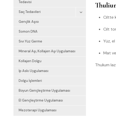
Tedavisi
Thulium
Saç Tedavileri
Ciltte 
Gençlik Aşısı
Cilt t
Somon DNA
Yüz, e
Sıvı Yüz Germe
Mineral Aşı, Kollajen Aşı Uygulaması
Mat ve
Kollajen Dolgu
Thulium laz
İp Askı Uygulaması
Dolgu İşlemleri
Boyun Gençleştirme Uygulaması
El Gençleştirme Uygulaması
Mezoterapi Uygulaması