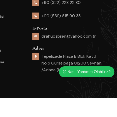
+90 (322) 228 22 80
+90 (539) 615 90 33
isi
E-Posta
drahuozbilen@yahoo.com.tr
Adres
i
Tepelizade Plaza B Blok Kat :1
usu
No:5 Gürselpaşa 01200 Seyhan
/Adana (M1 Real AVM Kavşağı)
Nasıl Yardımcı Olabiliriz?