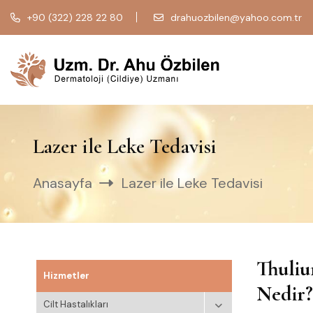
+90 (322) 228 22 80
drahuozbilen@yahoo.com.tr
Lazer ile Leke Tedavisi
Anasayfa
Lazer ile Leke Tedavisi
Thuliu
Hizmetler
Nedir?
Cilt Hastalıkları