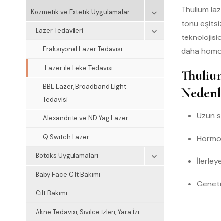
Thulium laze
Kozmetik ve Estetik Uygulamalar
tonu eşitsiz
Lazer Tedavileri
teknolojisi
Fraksiyonel Lazer Tedavisi
daha homoj
Lazer ile Leke Tedavisi
Thulium
BBL Lazer, Broadband Light
Nedenl
Tedavisi
Uzun s
Alexandrite ve ND Yag Lazer
Q Switch Lazer
Hormon 
Botoks Uygulamaları
İlerle
Baby Face Cilt Bakımı
Geneti
Cilt Bakımı
Akne Tedavisi, Sivilce İzleri, Yara İzi