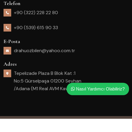
Telefon
+90 (322) 228 22 80
+90 (539) 615 90 33
E-Posta
drahuozbilen@yahoo.com.tr
Adres
Tepelizade Plaza B Blok Kat :1
No:5 Gürselpaşa 01200 Seyhan
/Adana (M1 Real AVM Kavşağı)
Nasıl Yardımcı Olabiliriz?
© 2025 Her hakkı saklıdır.