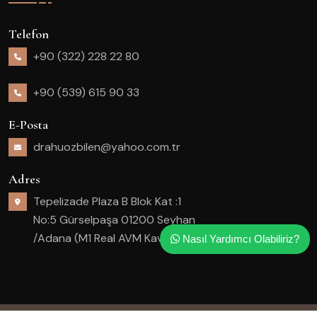
Telefon
+90 (322) 228 22 80
+90 (539) 615 90 33
E-Posta
drahuozbilen@yahoo.com.tr
Adres
Tepelizade Plaza B Blok Kat :1
No:5 Gürselpaşa 01200 Seyhan
/Adana (M1 Real AVM Kavşağı)
Nasıl Yardımcı Olabiliriz?