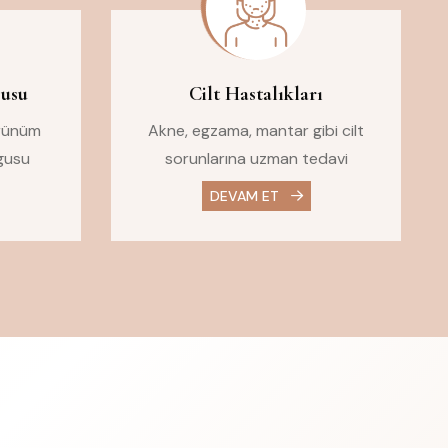
gusu
Cilt Hastalıkları
örünüm
Akne, egzama, mantar gibi cilt
gusu
sorunlarına uzman tedavi
DEVAM ET