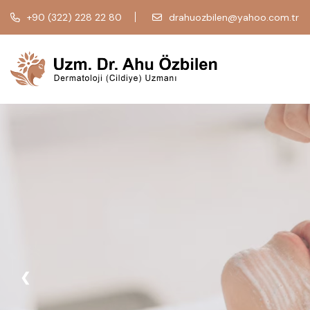
+90 (322) 228 22 80
drahuozbilen@yahoo.com.tr
❮