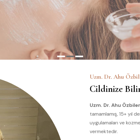
Uzm. Dr. Ahu Özbi
Cildinize Bil
Uzm. Dr. Ahu Özbile
tamamlamış, 15+ yıl den
uygulamaları ve kozme
vermektedir.