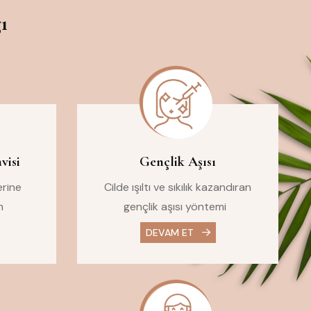
ı
visi
Gençlik Aşısı
erine
Cilde ışıltı ve sıkılık kazandıran
m
gençlik aşısı yöntemi
DEVAM ET