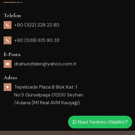
Telefon
+90 (322) 228 22 80
+90 (539) 615 90 33
E-Posta
drahuozbilen@yahoo.com.tr
Adres
Tepelizade Plaza B Blok Kat :1
No:5 Gürselpaşa 01200 Seyhan
/Adana (M1 Real AVM Kavşağı)
Nasıl Yardımcı Olabiliriz?